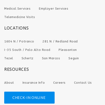
Medical Services
Employer Services
Telemedicine Visits
LOCATIONS
1604 N / Potranco
281 N / Redland Road
I-35 South / Palo Alto Road
Pleasanton
Tezel
Schertz
San Marcos
Seguin
RESOURCES
About
Insurance Info
Careers
Contact Us
CHECK-IN ONLINE