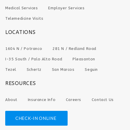
Medical Services
Employer Services
Telemedicine Visits
LOCATIONS
1604 N / Potranco
281 N / Redland Road
I-35 South / Palo Alto Road
Pleasanton
Tezel
Schertz
San Marcos
Seguin
RESOURCES
About
Insurance Info
Careers
Contact Us
CHECK-IN ONLINE